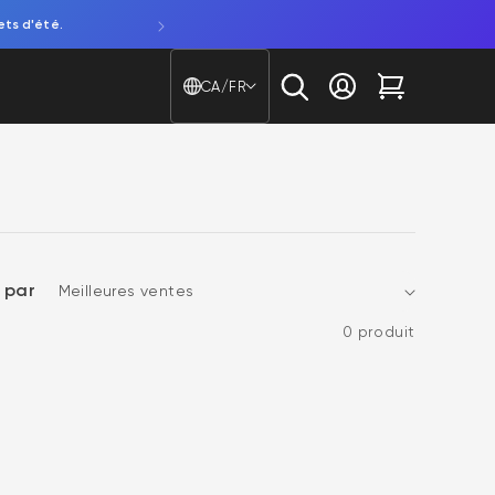
ets d'été.
Découvrez notre NOUVELLE caméra de fenêtre. Attentio
Pays/région - Langue
CA/FR
Se connecter
Chariot
r par
0 produit