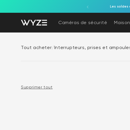
ration d'accessibilité
asser au contenu
Les soldes 
Caméras de sécurité
Maison
Tout acheter
/
Interrupteurs, prises et ampoule
Supprimer tout