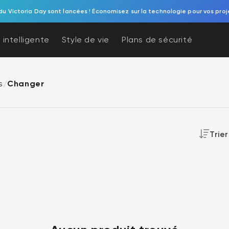
du Victoria Day sont lancées ! Économisez sur la technologie pour vos proj
 intelligente
Style de vie
Plans de sécurité
s
/
Changer
Trie