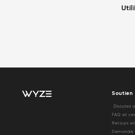
Util
Soutien
Discutez 
FAQ et cen
Retours et
Demande d