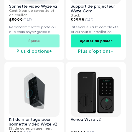
Sonnette vidéo Wyze v2
Support de projecteur
Contrôleur de sonnette et
Wyze Cam
de carillon
Black
$59.99
$29.98
CAD
CAD
Répondez à votre porte où
Dites adieu à la complexité
que vous soyez grâce à...
et au coût d'installation
d'une...
Épuisé
Ajouter au panier
Plus d'options
+
Plus d'options
+
Kit de montage pour
Verrou Wyze v2
sonnette vidéo Wyze v2
Kit de cales uniquement