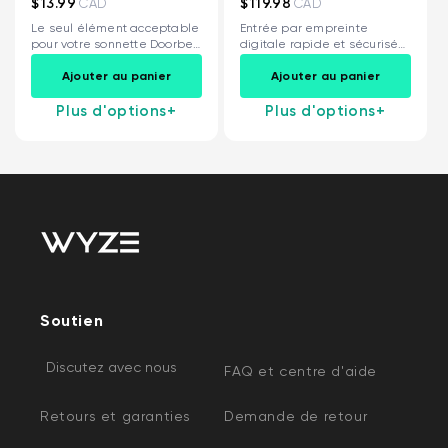
$13.99
$119.98
CAD
CAD
Le seul élément acceptable
Entrée par empreinte
pour votre sonnette Doorbell
digitale rapide et sécurisée
v2 ! Idéal...
Scanner d'empreintes
Ajouter au panier
Ajouter au panier
digitales...
Plus d'options
+
Plus d'options
+
Soutien
Discutez avec nous
FAQ et centre d'aide
Retours et garanties
Demande de retour