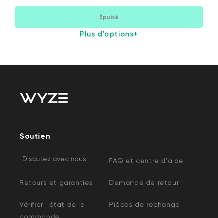
Épuisé
Plus d'options
+
Soutien
Discutez avec nous
FAQ et centre d'aide
Retours et garanties
Demande de retour
Vérifier l'état de la
Pièces de rechange
commande