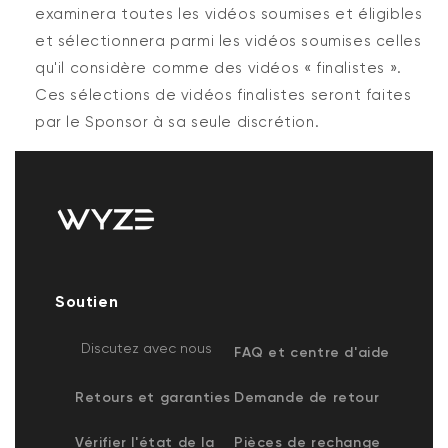
examinera toutes les vidéos soumises et éligibles
et sélectionnera parmi les vidéos soumises celles
qu'il considère comme des vidéos « finalistes ».
Ces sélections de vidéos finalistes seront faites
par le Sponsor à sa seule discrétion.
Soutien
Discutez avec nous
FAQ et centre d'aide
Retours et garanties
Demande de retour
Vérifier l'état de la
Pièces de rechange