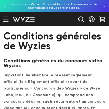
Les soldes du Victoria Day sont lancées ! Économisez sur la
Découv
ration d'accessibilité
asser au contenu
technologie pour vos projets d'été.
re
Se conne
Cha
Conditions générales
de Wyzies
Conditions générales du concours vidéo
Wyzies
Important: Veuillez lire le présent règlement
officiel (le « Règlement officiel ») avant de
participer au « Concours vidéo Wyzies » de Wyze
Labs, Inc. (le « Concours »), qui comprend des
concours vidéo mensuels récurrents et un concours
vidéo annuel, chacun étant décrit ci-après. En