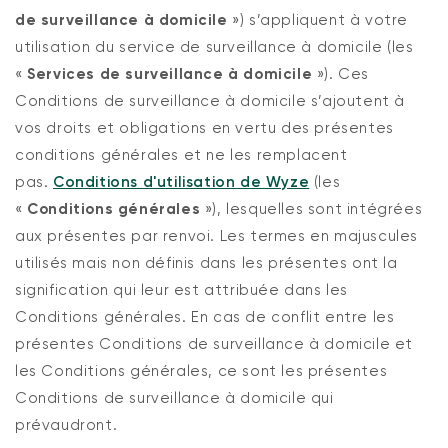
de surveillance à domicile
») s’appliquent à votre
utilisation du service de surveillance à domicile (les
«
Services de surveillance à domicile
»). Ces
Conditions de surveillance à domicile s’ajoutent à
vos droits et obligations en vertu des présentes
conditions générales et ne les remplacent
pas.
Conditions d'utilisation de Wyze
(les
«
Conditions générales
»), lesquelles sont intégrées
aux présentes par renvoi. Les termes en majuscules
utilisés mais non définis dans les présentes ont la
Verrou Wyze v2
signification qui leur est attribuée dans les
rt
Add to cart
Conditions générales. En cas de conflit entre les
ions
More options
More options
79,98 $CA
Accord
Prix ​​régulier
présentes Conditions de surveillance à domicile et
les Conditions générales, ce sont les présentes
Conditions de surveillance à domicile qui
prévaudront.