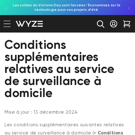
Les soldes du Victoria Day sont lancées ! Économisez sur la
Découv
ration d'accessibilité
asser au contenu
technologie pour vos projets d'été.
re
Se conne
Cha
Conditions
supplémentaires
relatives au service
de surveillance à
domicile
Mise à jour : 13 décembre 2024
Les conditions supplémentaires suivantes relatives
au service de surveillance à domicile («
Conditions