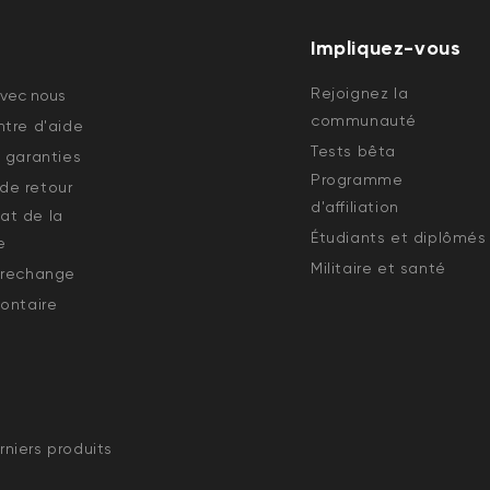
Impliquez-vous
Rejoignez la
avec nous
communauté
tre d'aide
Tests bêta
 garanties
Programme
e retour
d'affiliation
état de la
Étudiants et diplômés
e
Militaire et santé
 rechange
ontaire
niers produits