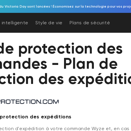
du Victoria Day sont lancées ! Économisez sur la technologie pour vos proj
 intelligente
Style de vie
Plans de sécurité
de protection des
andes - Plan de
ction des expéditi
protection des expéditions
ection d'expédition à votre commande Wyze et, en cas