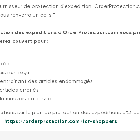
fournisseur de protection d'expédition, OrderProtection.
us renverra un colis.*
ection des expéditions d'OrderProtection.com vous pr
erez couvert pour :
olée
mais non reçu
8,99 $CA
Accord
Prix ​​ré
Kit de montage pour
Add to cart
 entraînant des articles endommagés
sonnette vidéo Wyze v2
More options
More options
Kit de cales uniquement
'articles erronés
à la mauvaise adresse
mations sur le plan de protection des expéditions d'Ord
 :
https://orderprotection.com/for-shoppers