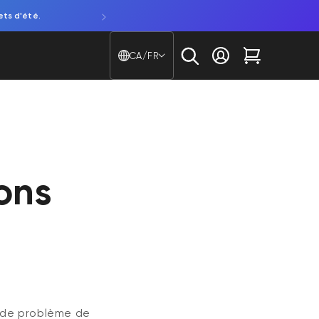
ets d'été.
Découvrez notre NOUVELLE caméra de fenêtre. Attentio
Pays/région - Langue
CA/FR
Se connecter
Chariot
ons
 de problème de