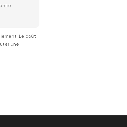
antie
aiement. Le coût
outer une