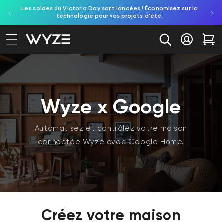
Les soldes du Victoria Day sont lancées ! Économisez sur la
Découv
ration d'accessibilité
asser au contenu
technologie pour vos projets d'été.
re
Se conne
Cha
Wyze x Google
Automatisez et contrôlez votre maison
connectée Wyze avec Google Home.
Créez votre maison