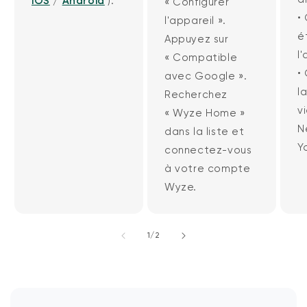
iOS
/
Android
).
« Configurer
•
l'appareil ».
é
Appuyez sur
l
« Compatible
•
avec Google ».
l
Recherchez
v
« Wyze Home »
N
dans la liste et
Y
connectez-vous
à votre compte
Wyze.
de
1
/
2