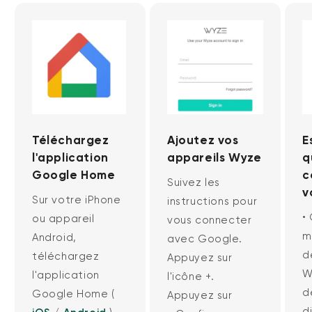
Téléchargez
Ajoutez vos
E
l'application
appareils Wyze
q
Google Home
c
Suivez les
v
Sur votre iPhone
instructions pour
•
ou appareil
vous connecter
m
Android,
avec Google.
d
téléchargez
Appuyez sur
W
l'application
l'icône +.
d
Google Home (
Appuyez sur
di