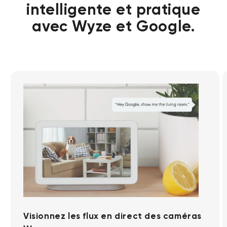
intelligente et pratique
avec Wyze et Google.
Verrou Wyze v2
rt
Add to cart
ions
More options
More options
79,98 $CA
Accord
Prix ​​régulier
Visionnez les flux en direct des caméras