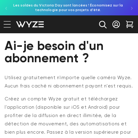
Les soldes du Victoria Day sont lancées ! Économisez sur la
Découv
ration d'accessibilité
asser au contenu
technologie pour vos projets d'été.
re
Se conne
Cha
Ai-je besoin d'un
abonnement ?
Utilisez gratuitement n'importe quelle caméra Wyze.
Aucun frais caché ni abonnement payant n'est requis.
Créez un compte Wyze gratuit et téléchargez
l'application (disponible sur iOS et Android) pour
profiter de la diffusion en direct illimitée, de la
détection de mouvement, des automatisations et
bien plus encore. Passez à la version supérieure pour