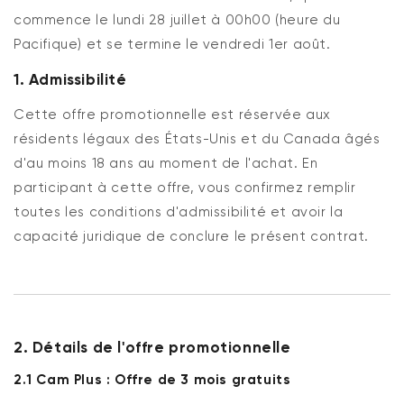
commence le lundi 28 juillet à 00h00 (heure du
Pacifique) et se termine le vendredi 1er août.
1. Admissibilité
Cette offre promotionnelle est réservée aux
résidents légaux des États-Unis et du Canada âgés
d'au moins 18 ans au moment de l'achat. En
participant à cette offre, vous confirmez remplir
toutes les conditions d'admissibilité et avoir la
capacité juridique de conclure le présent contrat.
Verrou Wyze v2
rt
Add to cart
ions
More options
More options
79,98 $CA
Accord
Prix ​​régulier
2. Détails de l'offre promotionnelle
2.1 Cam Plus : Offre de 3 mois gratuits