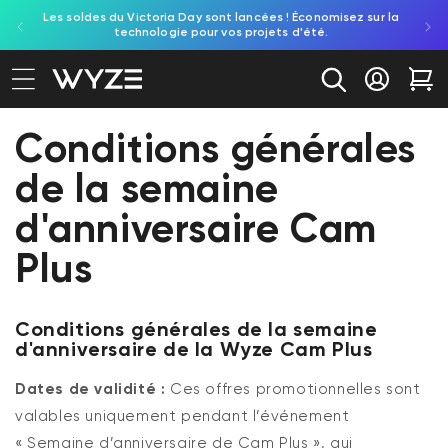
Les soldes du Victoria Day sont lancées ! Économisez sur la
Découv
ration d'accessibilité
asser au contenu
technologie pour vos projets d'été.
re
Se conne
Cha
Conditions générales
de la semaine
d'anniversaire Cam
Plus
Conditions générales de la semaine
d'anniversaire de la Wyze Cam Plus
Dates de validité :
Ces offres promotionnelles sont
valables uniquement pendant l’événement
« Semaine d’anniversaire de Cam Plus », qui