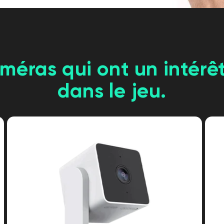
méras qui ont un intérêt
dans le jeu.