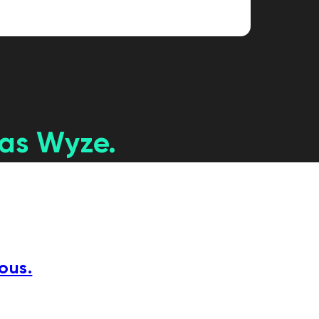
ras Wyze.
ous.