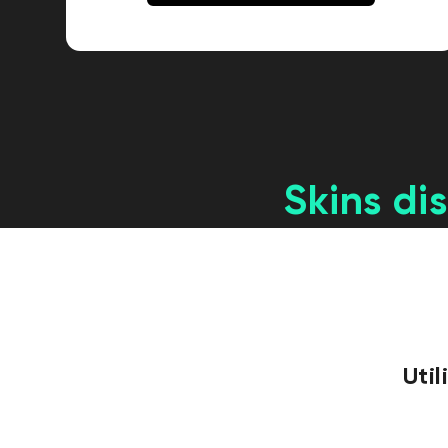
Skins di
Util