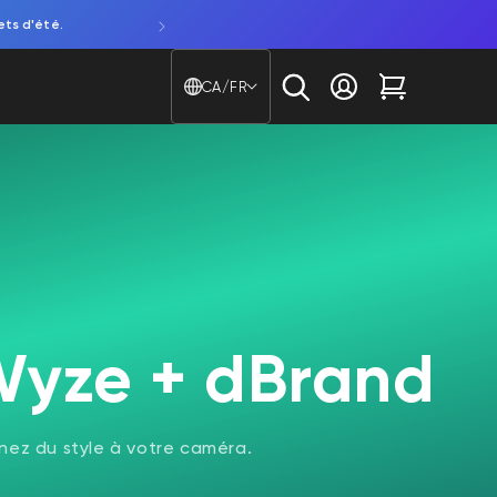
ets d'été.
Découvrez notre NOUVELLE caméra de fenêtre. Attentio
Pays/région - Langue
CA/FR
Se connecter
Chariot
Wyze + dBrand
nez du style à votre caméra.