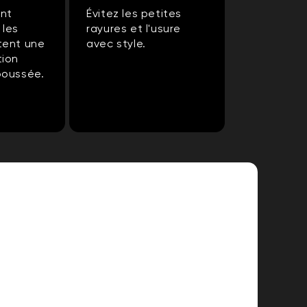
ont
Évitez les petites
 les
rayures et l'usure
tent une
avec style.
tion
poussée.