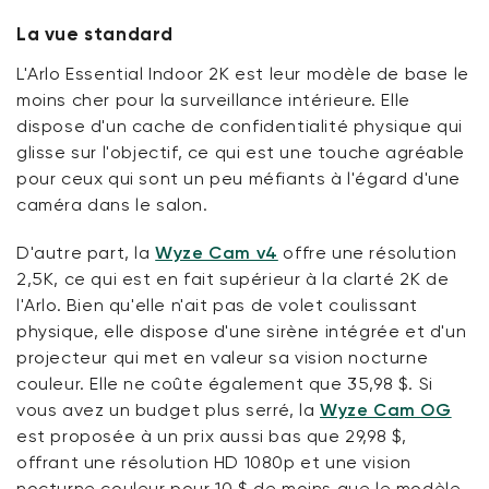
La vue standard
L'Arlo Essential Indoor 2K est
leur
modèle de base le
moins cher pour la
surveillance intérieure
. Elle
dispose d'un cache de confidentialité physique qui
glisse sur l'objectif, ce qui est une touche agréable
pour ceux qui sont un peu méfiants à l'égard d'une
caméra dans le salon.
D'autre part, la
Wyze Cam v4
offre une résolution
2,5K, ce qui est en fait supérieur à la clarté 2K
de
l'Arlo
. Bien
qu'elle n'ait
pas de volet coulissant
physique, elle dispose d'une sirène intégrée et d'un
projecteur qui met en valeur sa vision nocturne
couleur.
Elle ne coûte
également que 35,98 $.
Si
vous
avez un budget plus serré, la
Wyze Cam OG
est proposée à un prix
aussi bas que
29,98 $
,
offrant une résolution HD 1080p et une vision
nocturne couleur pour
10 $ de moins que
le modèle