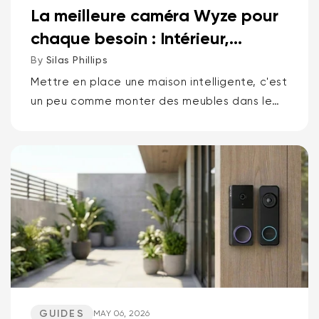
La meilleure caméra Wyze pour
chaque besoin : Intérieur,
Extérieur, Animaux d...
By
Silas Phillips
Mettre en place une maison intelligente, c'est
un peu comme monter des meubles dans le
noir. Ça ne devrait pas être comme ça. Si
vous voulez la réponse courte pour...
GUIDES
MAY 06, 2026