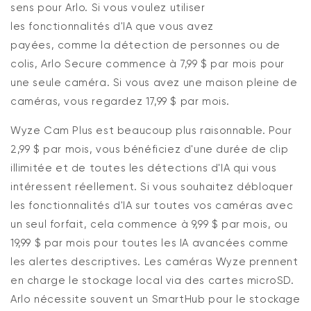
sens pour Arlo. Si vous voulez utiliser
les
fonctionnalités
d'IA que vous avez
payées
,
comme la détection de personnes ou de
colis
,
Arlo Secure commence à 7,99 $ par mois pour
une seule caméra. Si vous avez une maison pleine de
caméras,
vous
regardez 17,99 $ par mois.
Wyze Cam Plus est beaucoup plus raisonnable.
Pour
2,99 $ par mois, vous bénéficiez d'une durée de clip
illimitée et de toutes les détections d'IA qui vous
intéressent réellement.
Si vous souhaitez débloquer
les fonctionnalités d'IA sur toutes vos caméras avec
un seul forfait, cela commence à 9,99 $ par mois, ou
19,99 $ par mois pour
toutes
les IA avancées
comme
les alertes descriptives.
Les caméras Wyze prennent
en charge le stockage local via des cartes microSD.
Arlo
nécessite
souvent un
SmartHub
pour le stockage