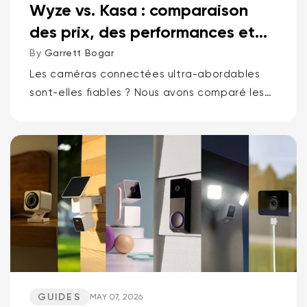
Wyze vs. Kasa : comparaison
des prix, des performances et
des fonctionnalités
By
Garrett Bogar
Les caméras connectées ultra-abordables
sont-elles fiables ? Nous avons comparé les
meilleures caméras pan-tilt de Wyze et Kasa,
les caméras compactes polyvalentes et les
sonnettes vidéo. Spoiler : une marque...
GUIDES
MAY 07, 2026