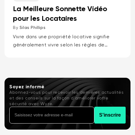
La Meilleure Sonnette Vidéo
pour les Locataires
By
Silas Phillips
Vivre dans une propriété locative signifie
généralement vivre selon les règles de
quelqu'un d'autre, c'est pourquoi les
meilleures sonnettes vidéo pour locataires
sont la sonnette vidéo à batterie Wyze ou...
Soyez informé
Abonnez-vous pour recevoir les dernières actualités
et des conseils sur la façon d'améliorer votre
sécurité avec Wyze.
S'inscrire