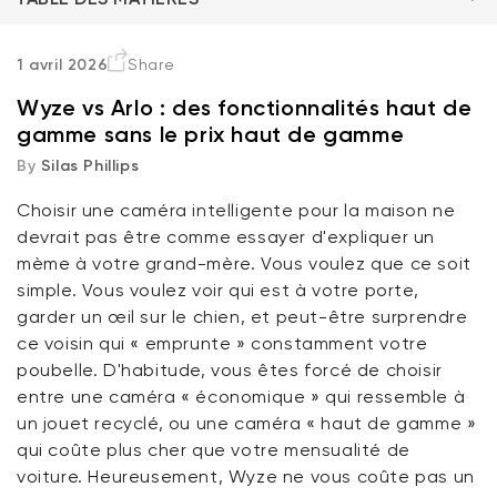
Sécurité intérieure : Confidentialité et performance
1 avril 2026
Share
Wyze vs Arlo : des fonctionnalités haut de
La vue standard
gamme sans le prix haut de gamme
By
Silas Phillips
Panoramique, inclinaison et couverture totale
Choisir une caméra intelligente pour la maison ne
Surveillance extérieure : la bataille de la batterie
devrait pas
être comme essayer d'expliquer un
mème à votre grand-mère.
Vous voulez
que ce soit
Sans fil haut de gamme
simple. Vous voulez voir
qui est
à votre porte,
Verrou Wyze v2
garder un œil sur le chien, et
peut-être surprendre
rt
Add to cart
ce voisin qui « emprunte » constamment votre
Éclairer la nuit : Comparaisons des projecteurs
ions
More options
More options
79,98 $CA
Accord
Prix ​​régulier
poubelle. D'habitude,
vous êtes
forcé de choisir
entre une caméra « économique » qui ressemble à
un jouet recyclé, ou une caméra « haut de gamme »
qui coûte plus cher que votre mensualité de
voiture.
Heureusement, Wyze ne vous coûte pas un